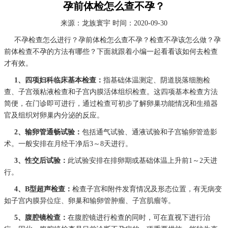
孕前体检怎么查不孕？
来源：
龙族寰宇
时间：2020-09-30
不孕检查怎么进行？孕前体检怎么查不孕？检查不孕该怎么做？孕
前体检查不孕的方法有哪些？下面就跟着小编一起看看该如何去检查
才有效。
1、四项妇科临床基本检查：
指基础体温测定、阴道脱落细胞检
查、子宫颈粘液检查和子宫内膜活体组织检查。这四项基本检查方法
简便，在门诊即可进行，通过检查可初步了解卵巢功能情况和生殖器
官及组织对卵巢内分泌的反应。
2、输卵管通畅试验：
包括通气试验、通液试验和子宫输卵管造影
术。一般安排在月经干净后3～8天进行。
3、性交后试验：
此试验安排在排卵期或基础体温上升前1～2天进
行。
4、B型超声检查：
检查子宫和附件发育情况及形态位置，有无病变
如子宫内膜异位症、卵巢和输卵管肿瘤、子宫肌瘤等。
5、腹腔镜检查：
在腹腔镜进行检查的同时，可在直视下进行治