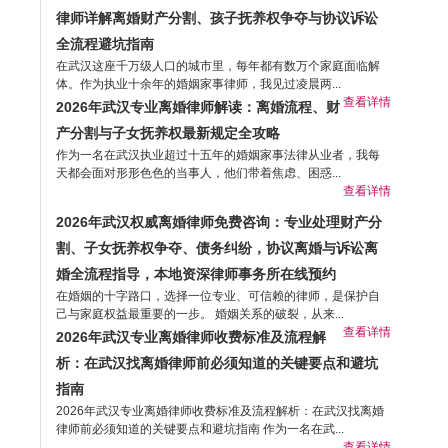
律师详解离婚财产分割、孩子抚养权争夺与协议诉讼
全流程避坑指南
在武汉这座千万级人口的城市里，每年都有数万个家庭面临解
体。作为执业十余年的婚姻家事律师，我见过凌晨两...
查看详情
2026年武汉专业离婚律师解读：离婚流程、财
产分割与子女抚养权最新规定全攻略
作为一名在武汉执业超过十五年的婚姻家事法律从业者，我每
天都会面对形形色色的当事人，他们带着焦虑、困惑...
查看详情
2026年武汉权威离婚律师免费咨询：专业处理财产分
割、子女抚养权争夺、债务纠纷，协议离婚与诉讼离
婚全流程指导，本地资深律师事务所在线预约
在婚姻的十字路口，选择一位专业、可信赖的律师，是保护自
己与家庭权益最重要的一步。 婚姻关系的破裂，从来...
查看详情
2026年武汉专业离婚律师收费标准及流程解
析：在武汉找离婚律师前必须知道的关键要点和避坑
指南
2026年武汉专业离婚律师收费标准及流程解析：在武汉找离婚
律师前必须知道的关键要点和避坑指南 作为一名在武...
查看详情